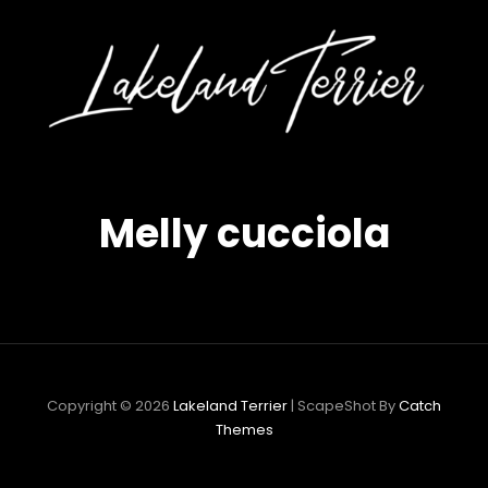
KELAND
LA
o
Tutt
iò Con
Iniz
RRIER
TE
Le
nture
Avve
lly
Di Me
ily, 2
Ed Em
land
Lake
Melly cucciola
ier
Terr
Copyright © 2026
Lakeland Terrier
|
ScapeShot By
Catch
Themes